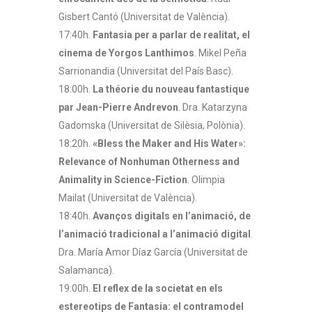
Gisbert Cantó (Universitat de València).
17:40h.
Fantasia per a parlar de realitat, el
cinema de Yorgos Lanthimos
. Mikel Peña
Sarrionandia (Universitat del País Basc).
18:00h.
La théorie du nouveau fantastique
par Jean-Pierre Andrevon
. Dra. Katarzyna
Gadomska (Universitat de Silèsia, Polònia).
18:20h.
«Bless the Maker and His Water»:
Relevance of Nonhuman Otherness and
Animality in Science-Fiction
. Olimpia
Mailat (Universitat de València).
18:40h.
Avanços digitals en l’animació, de
l’animació tradicional a l’animació digital
.
Dra. María Amor Díaz García (Universitat de
Salamanca).
19:00h.
El reflex de la societat en els
estereotips de Fantasia: el contramodel