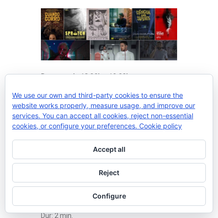
Descans de 18:30h a 19:00h.
We use our own and third-party cookies to ensure the
19:00h-21:00h: PROJECCIÓ DE
website works properly, measure usage, and improve our
CURTMETRATGES.
services. You can accept all cookies, reject non-essential
cookies, or configure your preferences.
Cookie policy
–
Fals Tràiler per a l’assignatura de
Accept all
Postproducció Digital (CAUP), de la
Universitat Miguel Hernández
, de Jose
Reject
Antonio Amorós, Paula Campos, Ibai
Echevarrieta, David Gozálvez, Inés
Configure
Merouani, Luis Miguel Mora i Marina Polo.
Dur: 2 min.