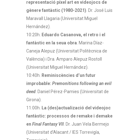
representació píxel art en videojocs de
gènere fantàstic (1980-2021)
. Dr. José Luis
Maravall Llagaria (Universitat Miguel
Hernández).
10:20h.
Eduardo Casanova, el retro i el
fantàstic en la seua obra
. Marina Díaz-
Caneja Alepuz (Universitat Politècnica de
València) i Dra. Amparo Alepuz Rostoll
(Universitat Miguel Hernández).
10:40h.
Reminiscències d’un futur
improbable:
Premonitions following an evil
deed
. Daniel Pérez-Pamies (Universitat de
Girona).
11:00h.
La (des)actualizació del videojoc
fantàstic: processos de remake i demake
en
Final Fantasy VII
. Dr. Juan Vela Bermejo
(Universitat d’Alacant / IES Torrevigía,