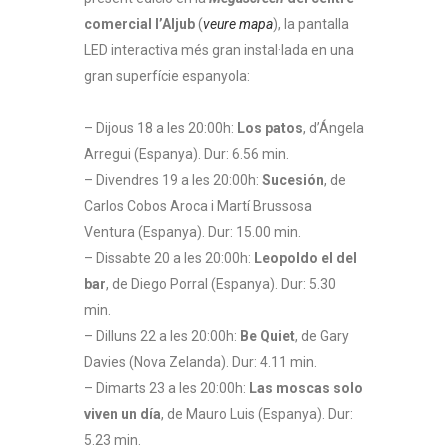
comercial l’Aljub
(
veure mapa
), la pantalla
LED interactiva més gran instal·lada en una
gran superfície espanyola:
– Dijous 18 a les 20:00h:
Los patos
, d’Ángela
Arregui (Espanya). Dur: 6.56 min.
– Divendres 19 a les 20:00h:
Sucesión
, de
Carlos Cobos Aroca i Martí Brussosa
Ventura (Espanya). Dur: 15.00 min.
– Dissabte 20 a les 20:00h:
Leopoldo el del
bar
, de Diego Porral (Espanya). Dur: 5.30
min.
– Dilluns 22 a les 20:00h:
Be Quiet
, de Gary
Davies (Nova Zelanda). Dur: 4.11 min.
– Dimarts 23 a les 20:00h:
Las moscas solo
viven un día
, de Mauro Luis (Espanya). Dur:
5.23 min.