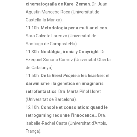
cinematografia de Karel Zeman
. Dr. Juan
Agustín Mancebo Roca (Universitat de
Castella-la Manxa).
11:10h.
Metodologia per a mutilar el cos
.
Sara Calvete Lorenzo (Universitat de
Santiago de Compostel·la).
11:30h.
Nostàlgia, ironia y Copyright
. Dr.
Ezequiel Soriano Gómez (Universitat Oberta
de Catalunya).
11:50h.
De la
Beast People
a les
beasties
: el
darwinisme i la genètica en imaginaris
retrofantàstics
. Dra. Marta Piñol Lloret
(Universitat de Barcelona).
12:10h.
Console et consolation: quand le
retrogaming redonne l’innocence…
Dra.
Isabelle-Rachel Casta (Universitat d’Artois,
França).