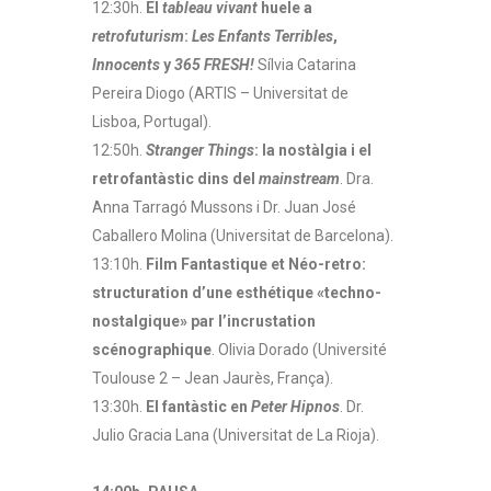
12:30h.
El
tableau vivant
huele a
retrofuturism
:
Les Enfants Terribles
,
Innocents
y
365 FRESH!
Sílvia Catarina
Pereira Diogo (ARTIS – Universitat de
Lisboa, Portugal).
12:50h.
Stranger Things
: la nostàlgia i el
retrofantàstic dins del
mainstream
. Dra.
Anna Tarragó Mussons i Dr. Juan José
Caballero Molina (Universitat de Barcelona).
13:10h.
Film Fantastique et Néo-retro:
structuration d’une esthétique «techno-
nostalgique» par l’incrustation
scénographique
. Olivia Dorado (Université
Toulouse 2 – Jean Jaurès, França).
13:30h.
El fantàstic en
Peter Hipnos
. Dr.
Julio Gracia Lana (Universitat de La Rioja).