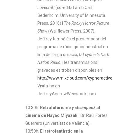
Lovecraft
(co-editat amb Carl
Sederholm; University of Minnesota
Press, 2016) i
The Rocky Horror Picture
Show
(Wallflower Press, 2007).
Jeffrey també és el presentador del
programa de ràdio gòtic/industrial en
línia de llarga duració,
DJ cypher’s Dark
Nation Radio
, i les transmissions
gravades es troben disponibles en
http://www.mixcloud.com/cypheractive
.
Visita-ho en
JeffreyAndrewWeinstock.com
.
10:30h.
Retrofuturisme y
steampunk
al
cinema de Hayao Miyazaki
. Dr. Raúl Fortes
Guerrero (Universitat de València).
10:50h.
El retrofantàstic en la