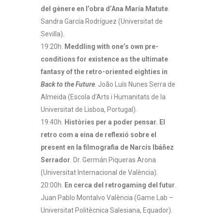
del gènere en l’obra d’Ana María Matute
.
Sandra García Rodríguez (Universitat de
Sevilla).
19:20h.
Meddling with one’s own pre-
conditions for existence as the ultimate
fantasy of the retro-oriented eighties in
Back to the Future
. João Luís Nunes Serra de
Almeida (Escola d’Arts i Humanitats de la
Universitat de Lisboa, Portugal).
19.40h.
Històries per a poder pensar. El
retro com a eina de reflexió sobre el
present en la filmografia de Narcís Ibáñez
Serrador
. Dr. Germán Piqueras Arona
(Universitat Internacional de València).
20:00h.
En cerca del retrogaming del futur
.
Juan Pablo Montalvo València (Game Lab –
Universitat Politècnica Salesiana, Equador).