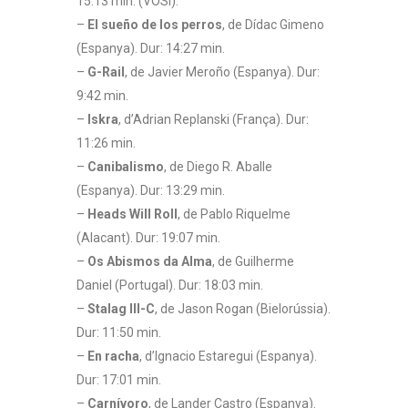
15:13 min. (VOSI).
–
El sueño de los perros
, de Dídac Gimeno
(Espanya). Dur: 14:27 min.
–
G-Rail
, de Javier Meroño (Espanya). Dur:
9:42 min.
–
Iskra
, d’Adrian Replanski (França). Dur:
11:26 min.
–
Canibalismo
, de Diego R. Aballe
(Espanya). Dur: 13:29 min.
–
Heads Will Roll
, de Pablo Riquelme
(Alacant). Dur: 19:07 min.
–
Os Abismos da Alma
, de Guilherme
Daniel (Portugal). Dur: 18:03 min.
–
Stalag III-C
, de Jason Rogan (Bielorússia).
Dur: 11:50 min.
–
En racha
, d’Ignacio Estaregui (Espanya).
Dur: 17:01 min.
–
Carnívoro
, de Lander Castro (Espanya).