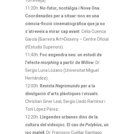
Torrevieja).
11:20h.
No-futur, nostàlgia i Nova Ona.
Coordenades per a situar-nos en una
ciència-ficció cinematogràfica que ja no
s’atreveix a mirar cap avant
. Celia Cuenca
García (Barreira Art+Disseny – Centre Oficial
d’Estudis Superiors).
11:40h.
Foc engendra neu: un estudi de
l’efecte
morphing
a partir de
Willow
. Dr.
Sergio Luna Lozano (Universitat Miguel
Hernández).
12:00h.
Revista
Negromundo
per a la
divulgació d’arts plàstiques i visuals
.
Christian Giner Leal, Sergio Lledó Ramírez i
Toni López Pérez.
12:20h.
Llegendes urbanes dins de la
cultura del videojoc. El cas de
Polybius
, un
joc maleït
. Dr. Francisco Cuéllar Santiago