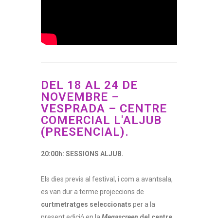
DEL 18 AL 24 DE
NOVEMBRE –
VESPRADA – CENTRE
COMERCIAL L'ALJUB
(PRESENCIAL).
20:00h: SESSIONS ALJUB.
Els dies previs al festival, i com a avantsala,
es van dur a terme projeccions de
curtmetratges seleccionats
per a la
present edició en la
Megascreen
del centre