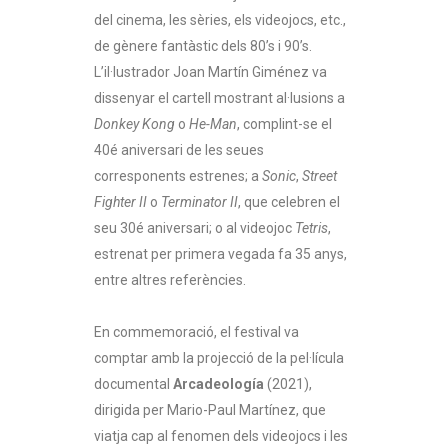
del cinema, les sèries, els videojocs, etc.,
de gènere fantàstic dels 80’s i 90’s.
L’il·lustrador Joan Martín Giménez va
dissenyar el cartell mostrant al·lusions a
Donkey Kong
o
He-Man
, complint-se el
40é aniversari de les seues
corresponents estrenes; a
Sonic
,
Street
Fighter II
o
Terminator II
, que celebren el
seu 30é aniversari; o al videojoc
Tetris
,
estrenat per primera vegada fa 35 anys,
entre altres referències.
En commemoració, el festival va
comptar amb la projecció de la pel·lícula
documental
Arcadeología
(2021),
dirigida per Mario-Paul Martínez, que
viatja cap al fenomen dels videojocs i les