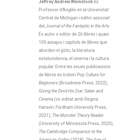
Jeffrey Andrew Weinstock
és
Professor d’Anglés en la Universitat
Central de Míchigan i editor associat
del
Journal of the Fantastic in the Arts
.
És autor o editor de 26 llibres i quasi
100 assajos i capítols de llibres que
aborden el gòtic, la literatura
estatunidenca, el cinema i la cultura
popular. Entre les seues publicacions
de llibres es troben
Pop Culture for
Beginners
(Broadview Press, 2022),
Giving the Devil His Due: Satan and
Cinema
(co-editat amb Regina
Hansen; Fordham University Press,
2021),
The Monster Theory Reader
(University of Minnesota Press, 2020),
The Cambridge Companion to the
American Gothic
(2018),
The Age of