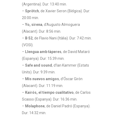
(Argentina). Dur: 13:40 min.
–
Sprötch
, de Xavier Seron (Bèlgica). Dur:
20:00 min.
–
Yo, sirena
, d’Augusto Almoguera
(Alacant). Dur: 8:56 min.
–
B·52
, de Flavio Nani (Itàlia). Dur: 7:42 min.
(VOSI).
–
Llengua amb tàperes
, de David Mataró
(Espanya). Dur: 15:39 min.
–
Safe and sound
, d’Ian Kammer (Estats
Units). Dur: 9:39 min.
–
Mis nuevos amigos
, d’Óscar Girón
(Alacant). Dur: 11:19 min.
–
Kairós, el tiempo cualitativo
, de Carlos
Scasso (Espanya). Dur: 16:36 min.
–
Molaphone
, de Daniel Padró (Espanya).
Dur: 14:32 min.