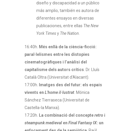
diseño y discapacidad a un público
más amplio, también es autora de
diferentes ensayos en diversas
publicaciones, entre ellas
The New
York Times
y
The
Nation
.
16:40h.
Més enllà de la ciència-ficció:
paral·lelismes entre les distopies
cinematogràfiques i l’anàlisi del
capitalisme dels autors crítics
. Dr. Lluís
Català Oltra (Universitat d’Alacant).
17:00h.
Imatges des del futur: els espais
vivents en
L’home il·lustrat
. Mónica
Sánchez Tierraseca (Universitat de
Castella-la Manxa).
17:20h.
La combinació del concepte
retro
i
steampunk medieval
en
Final Fantasy IX
: un
enfocament des de la semiòtica
. Raúl