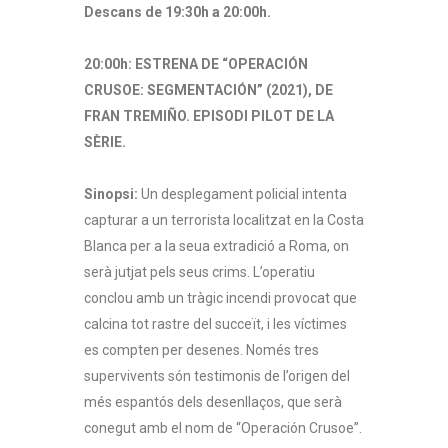
Descans de 19:30h a 20:00h.
20:00h: ESTRENA DE “OPERACIÓN
CRUSOE: SEGMENTACIÓN” (2021), DE
FRAN TREMIÑO. EPISODI PILOT DE LA
SÈRIE.
Sinopsi:
Un desplegament policial intenta
capturar a un terrorista localitzat en la Costa
Blanca per a la seua extradició a Roma, on
serà jutjat pels seus crims. L’operatiu
conclou amb un tràgic incendi provocat que
calcina tot rastre del succeït, i les víctimes
es compten per desenes. Només tres
supervivents són testimonis de l’origen del
més espantós dels desenllaços, que serà
conegut amb el nom de “Operación Crusoe”.