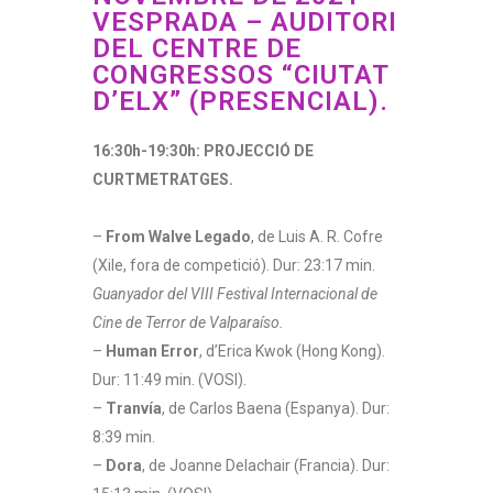
VESPRADA – AUDITORI
DEL CENTRE DE
CONGRESSOS “CIUTAT
D’ELX” (PRESENCIAL).
16:30h-19:30h: PROJECCIÓ DE
CURTMETRATGES.
–
From Walve Legado
, de Luis A. R. Cofre
(Xile, fora de competició). Dur: 23:17 min.
Guanyador del VIII Festival Internacional de
Cine de Terror de Valparaíso.
–
Human Error
, d’Erica Kwok (Hong Kong).
Dur: 11:49 min. (VOSI).
–
Tranvía
, de Carlos Baena (Espanya). Dur:
8:39 min.
–
Dora
, de Joanne Delachair (Francia). Dur: