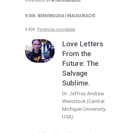
nova edició és
el retrofantàstic
.
9:30h. BENVINGUDA I INAUGURACIÓ.
9:40h.
Ponència convidada
:
Love Letters
From the
Future: The
Salvage
Sublime.
Dr. Jeffrey Andrew
Weinstock (Central
Michigan University,
USA).