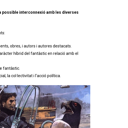
ua possible interconnexió amb les diverses
ts:
ents, obres, i autors i autores destacats.
aràcter híbrid del fantàstic en relació amb el
 fantàstic.
la col·lectivitat i l’acció política.