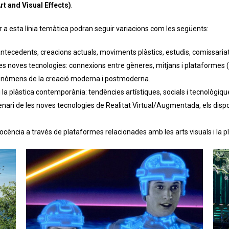
t and Visual Effects)
.
r a esta línia temàtica podran seguir variacions com les següents:
: antecedents, creacions actuals, moviments plàstics, estudis, comissariat
i les noves tecnologies: connexions entre gèneres, mitjans i plataformes (
es fenòmens de la creació moderna i postmoderna.
 la plàstica contemporània: tendències artístiques, socials i tecnològiqu
nari de les noves tecnologies de Realitat Virtual/Augmentada, els dispositi
ncia a través de plataformes relacionades amb les arts visuals i la plà