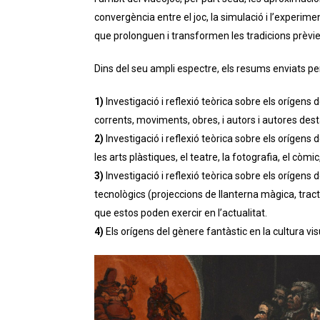
convergència entre el joc, la simulació i l’experim
que prolonguen i transformen les tradicions prèvie
Dins del seu ampli espectre, els resums enviats per
1)
Investigació i reflexió teòrica sobre els orígens
corrents, moviments, obres, i autors i autores dest
2)
Investigació i reflexió teòrica sobre els orígens
les arts plàstiques, el teatre, la fotografia, el còmic, 
3)
Investigació i reflexió teòrica sobre els orígens
tecnològics (projeccions de llanterna màgica, trac
que estos poden exercir en l’actualitat.
4)
Els orígens del gènere fantàstic en la cultura vis