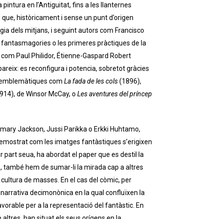
pintura en l’Antiguitat, fins a les llanternes
 que, històricament i sense un punt d’origen
gia dels mitjans, i seguint autors com Francisco
es fantasmagories o les primeres pràctiques de la
xs com Paul Philidor, Étienne-Gaspard Robert
pareix: es reconfigura i potencia, sobretot gràcies
tan emblemàtiques com
La fada de les cols
(1896),
914), de Winsor McCay, o
Les aventures del príncep
emary Jackson, Jussi Parikka o Erkki Huhtamo,
 demostrat com les imatges fantàstiques s’erigixen
 part seua, ha abordat el paper que es destil·la
ò, també hem de sumar-li la mirada cap a altres
a cultura de masses. En el cas del còmic, per
 narrativa decimonònica en la qual confluïxen la
favorable per a la representació del fantàstic. En
ltres, han situat els seus orígens en la