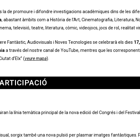
 és la de promoure i difondre investigacions acadèmiques dins de les dife
a
, abastant àmbits com a Història de l’Art, Cinematografia, Literatura, Nov
ma, televisió, teatre, literatura, còmic, videojocs, jocs de rol, realitat vir
re Fantàstic, Audiovisuals i Noves Tecnologies se celebrarà els dies
17,
nia
a través del nostre canal de YouTube, mentres que les corresponent
iutat d’Elx” (
veure mapa
).
ARTICIPACIÓ
n la línia temàtica principal de la nova edició del Congrés i del Festiva
sual, sorgix també una nova pulsió per plasmar imatges fantàstiques. Per