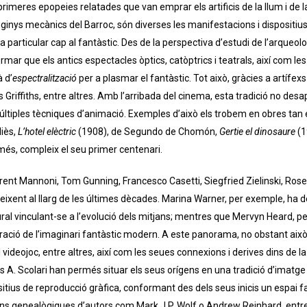
primeres epopeies relatades que van emprar els artificis de la llum i de la 
nginys mecànics del Barroc, són diverses les manifestacions i dispositius
particular cap al fantàstic. Des de la perspectiva d’estudi de l’arqueolo
mar que els antics espectacles òptics, catòptrics i teatrals, així com l
à d’
espectralització
per a plasmar el fantàstic. Tot això, gràcies a artífe
Griffiths, entre altres. Amb l’arribada del cinema, esta tradició no desa
múltiples tècniques d’animació. Exemples d’això els trobem en obres 
iès,
L’hotel elèctric
(1908), de Segundo de Chomón,
Gertie el dinosaure
(1
més, compleix el seu primer centenari.
rent Mannoni, Tom Gunning, Francesco Casetti, Siegfried Zielinski, Ros
reixent al llarg de les últimes dècades. Marina Warner, per exemple, ha
al vinculant-se a l’evolució dels mitjans; mentres que Mervyn Heard, per
ració de l’imaginari fantàstic modern. A este panorama, no obstant aix
 videojoc, entre altres, així com les seues connexions i derives dins de l
s A. Scolari han permés situar els seus orígens en una tradició d’imatge
spositius de reproducció gràfica, conformant des dels seus inicis un espai 
ions genealògiques d’autors com Mark J.P. Wolf o Andrew Reinhard, entre a