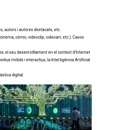
s, autors i autores destacats, etc.
cinema, còmic, videoclip, videoart, etc.). Casos
es; el seu desenrotllament en el context d’Internet
us mòbils i interactius, la Intel·ligència Artificial
stica digital.