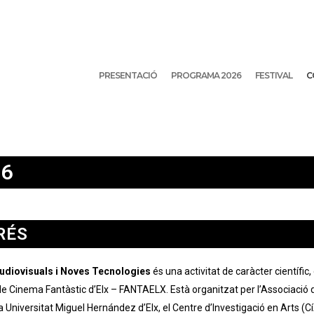
PRESENTACIÓ
PROGRAMA 2026
FESTIVAL
C
26
RÉS
Audiovisuals i Noves Tecnologies
és una activitat de caràcter científic,
 de Cinema Fantàstic d’Elx – FANTAELX. Està organitzat per l’Associació 
a Universitat Miguel Hernández d’Elx, el Centre d’Investigació en Arts (C