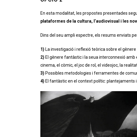
En esta modalitat, les propostes presentades segui
plataformes de la cultura, l’audiovisual i les n
Dins del seu ampli espectre, els resums enviats pe
1)
La investigació i reflexió teòrica sobre el gèner
2)
El gènere fantàstic i la seua interconnexió amb e
cinema, el còmic, el joc de rol, el videojoc, la realitat
3)
Possibles metodologies i ferramentes de comuni
4)
El fantàstic en el context polític: plantejaments i 