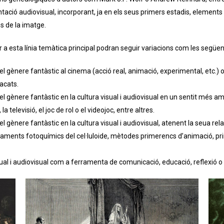
entació audiovisual, incorporant, ja en els seus primers estadis, element
s de la imatge.
 a esta línia temàtica principal podran seguir variacions com les següen
 del gènere fantàstic al cinema (acció real, animació, experimental, etc.
acats.
 del gènere fantàstic en la cultura visual i audiovisual en un sentit més 
la televisió, el joc de rol o el videojoc, entre altres.
 del gènere fantàstic en la cultura visual i audiovisual, atenent la seua r
taments fotoquímics del cel·luloide, mètodes primerencs d’animació, prime
ual i audiovisual com a ferramenta de comunicació, educació, reflexió o anà