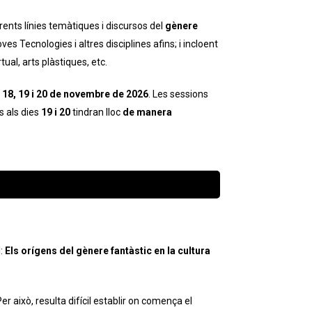
rents línies temàtiques i discursos del
gènere
es Tecnologies i altres disciplines afins; i incloent
tual, arts plàstiques, etc.
 18, 19 i 20 de novembre de 2026
. Les sessions
s als dies
19 i 20
tindran lloc
de manera
l:
Els orígens del gènere fantàstic en la cultura
 això, resulta difícil establir on comença el