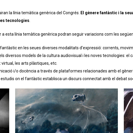
ran la línia temàtica genèrica del Congrés:
El gènere fantàstic i la se
oves tecnologies
.
r a esta línia temàtica genèrica podran seguir variacions com les següen
e fantàstic en les seues diverses modalitats d’expressió: corrents, movim
ls diversos models de la cultura audiovisual i les noves tecnologies: el c
 virtual, les arts plàstiques, etc.
cació i/o docència a través de plataformes relacionades amb el gènere
estudis on el fantàstic establisca un discurs connectat amb el debat social, 