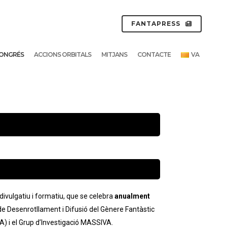
FANTAPRESS
ONGRÉS
ACCIONS ORBITALS
MITJANS
CONTACTE
VA
 divulgatiu i formatiu, que se celebra
anualment
de Desenrotllament i Difusió del Gènere Fantàstic
íA) i el Grup d’Investigació MASSIVA.