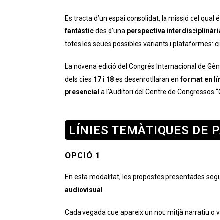
Es tracta d’un espai consolidat, la missió del qual
fantàstic
des d’una
perspectiva interdisciplinàri
totes les seues possibles variants i plataformes: cine
La novena edició del Congrés Internacional de Gène
dels dies
17 i 18
es desenrotllaran en
format en lí
presencial
a l’Auditori del Centre de Congressos “C
LÍNIES TEMÀTIQUES DE P
OPCIÓ 1
En esta modalitat, les propostes presentades seguira
audiovisual
.
Cada vegada que apareix un nou mitjà narratiu o vi