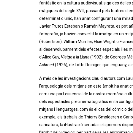
fantàstic en la cultura audiovisual: siga des de les 
màgiques del segle XVIII, passant pels teatres d’e
determinat o únic, han anat configurant una mirada 
Javier Frutos Esteban o Ramón Mayrata, es pot afir
fotografia, ja havien convertit la imatge en un mitj
(Robertson), William Mumler, Elsie Wright o Frances 
al desenvolupament dels efectes especials i les 
d’Alice Guy,
Viatge a la Lluna
(1902), de Georges Mél
Achmed
(1926), de Lotte Reiniger, que enguany, a 
A més de les investigacions clau d’autors com Lau
l’arqueologia dels mitjans en este àmbit ha anat c
com una part essencial de la nostra memòria cultur
dels espectacles precinematogràfics en la configu
mitjans i llenguatges, com és el cas del còmic o del
exemple, els treballs de Thierry Smolderen o Carlo
caricatura, la il·lustració seriada i els primers di
l’àmbit del videojoc, per part seua, les aproximac