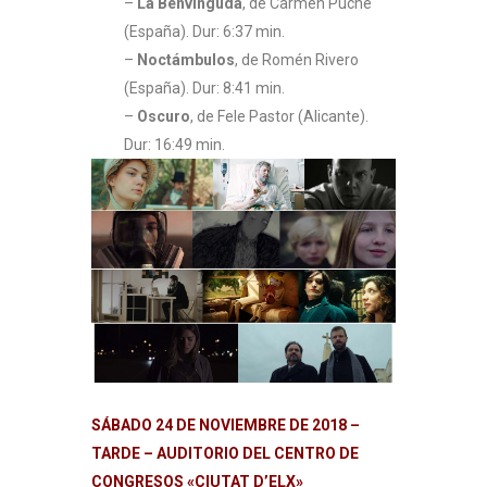
–
La Benvinguda
, de Carmen Puche
(España). Dur: 6:37 min.
–
Noctámbulos
, de Romén Rivero
(España). Dur: 8:41 min.
–
Oscuro
, de Fele Pastor (Alicante).
Dur: 16:49 min.
SÁBADO 24 DE NOVIEMBRE DE 2018 –
TARDE – AUDITORIO DEL CENTRO DE
CONGRESOS «CIUTAT D’ELX»