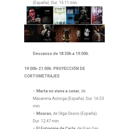
(España). Dur: 15:11 min.
Descanso de 18:30h a 19:00h.
19:00h-21:00h: PROYECCIÓN DE
CORTOMETRAJES
–
Marta no viene a cenar
, de
Macarena Astorga (España). Dur: 16:53
min.
–
Mouras
, de Olga Osorio (España).
Dur: 12:47 min.
–
El Fotoviaje de Carla
, de Fran Gas