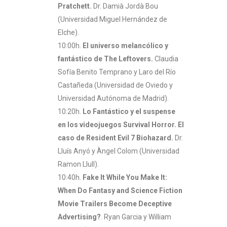
Pratchett.
Dr. Damià Jordà Bou
(Universidad Miguel Hernández de
Elche).
10:00h.
El universo melancólico y
fantástico de The Leftovers.
Claudia
Sofía Benito Temprano y Laro del Río
Castañeda (Universidad de Oviedo y
Universidad Autónoma de Madrid).
10:20h.
Lo Fantástico y el suspense
en los videojuegos Survival Horror. El
caso de Resident Evil 7 Biohazard.
Dr.
Lluís Anyó y Àngel Colom (Universidad
Ramon Llull).
10:40h.
Fake It While You Make It:
When Do Fantasy and Science Fiction
Movie Trailers Become Deceptive
Advertising?
. Ryan Garcia y William