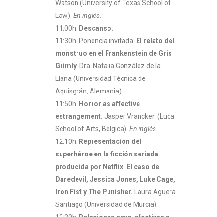
Watson (University of Texas School of
Law).
En inglés.
11:00h.
Descanso.
11:30h. Ponencia invitada:
El relato del
monstruo en el Frankenstein de Gris
Grimly.
Dra. Natalia González de la
Llana (Universidad Técnica de
Aquisgrán, Alemania).
11:50h.
Horror as affective
estrangement.
Jasper Vrancken (Luca
School of Arts, Bélgica).
En inglés.
12:10h.
Representación del
superhéroe en la ficción seriada
producida por Netflix. El caso de
Daredevil, Jessica Jones, Luke Cage,
Iron Fist y The Punisher.
Laura Agüera
Santiago (Universidad de Murcia).
12:30h.
Relaciones sexo-afectivas a