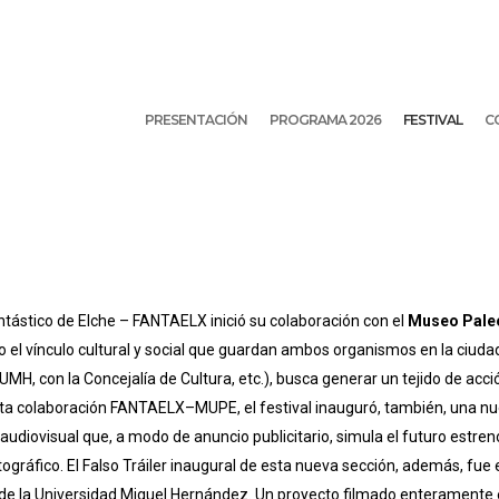
PRESENTACIÓN
PROGRAMA 2026
FESTIVAL
C
Fantástico de Elche – FANTAELX inició su colaboración con el
Museo Paleo
o el vínculo cultural y social que guardan ambos organismos en la ciuda
UMH, con la Concejalía de Cultura, etc.), busca generar un tejido de acció
sta colaboración FANTAELX–MUPE, el festival inauguró, también, una nu
audiovisual que, a modo de anuncio publicitario, simula el futuro estren
tográfico. El Falso Tráiler inaugural de esta nueva sección, además, fue
de la Universidad Miguel Hernández. Un proyecto filmado enteramente 