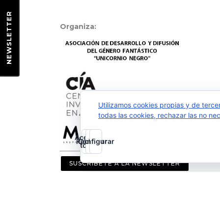
EWSLETTER
Organiza:
N
Utilizamos cookies propias y de terce
todas las cookies, rechazar las no ne
Aceptar
Rechazar
Configurar
todo
SUSCRÍBETE A LA NEWSLETTER