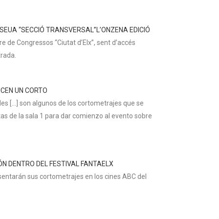
A SEUA “SECCIÓ TRANSVERSAL”L’ONZENA EDICIÓ
tre de Congressos “Ciutat d’Elx”, sent d’accés
trada.
ICEN UN CORTO
les […] son algunos de los cortometrajes que se
tas de la sala 1 para dar comienzo al evento sobre
N DENTRO DEL FESTIVAL FANTAELX
entarán sus cortometrajes en los cines ABC del