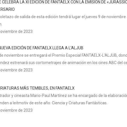
 CELEBRA LA XI EDICIÓN DE FANTAELX CON LA EMISIÓN DE «JURASS
ERSARIO
toletazo de salida de esta edición tendrá lugar el jueves 9 de noviembre
n.
noviembre de 2023
UEVA EDICIÓN DE FANTAELX LLEGA A L’ALJUB
 de noviembre se entregará el Premio Especial FANTAELX-L’ALJUB, donde
ndez estrenará sus cortometrajes de animación en los cines ABC del cen
noviembre de 2023
CRIATURAS MÁS TEMIBLES, EN FANTAELX
strador y cineasta Mario-Paul Martínez se ha encargado de la elaboración
den a leitmotiv de este año: Ciencia y Criaturas Fantásticas.
noviembre de 2023