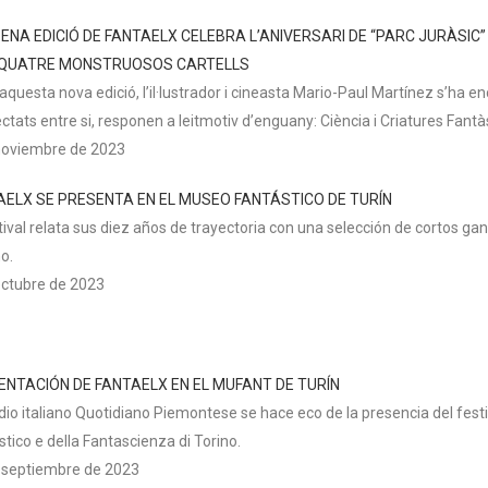
ENA EDICIÓ DE FANTAELX CELEBRA L’ANIVERSARI DE “PARC JURÀSIC”
QUATRE MONSTRUOSOS CARTELLS
aquesta nova edició, l’il·lustrador i cineasta Mario-Paul Martínez s’ha en
tats entre si, responen a leitmotiv d’enguany: Ciència i Criatures Fantà
noviembre de 2023
AELX SE PRESENTA EN EL MUSEO FANTÁSTICO DE TURÍN
stival relata sus diez años de trayectoria con una selección de cortos g
no.
octubre de 2023
ENTACIÓN DE FANTAELX EN EL MUFANT DE TURÍN
dio italiano Quotidiano Piemontese se hace eco de la presencia del fest
tico e della Fantascienza di Torino.
 septiembre de 2023