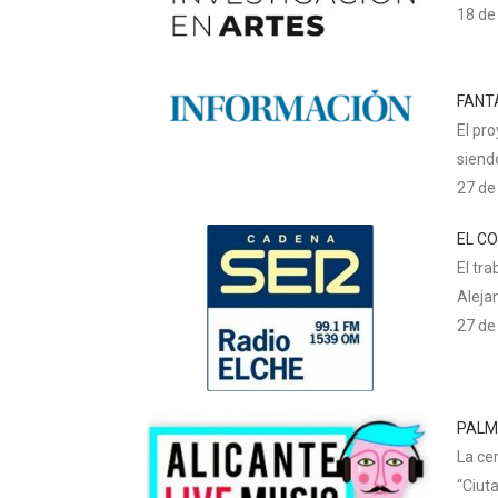
18 de
FANT
El pr
siend
27 de
EL C
El tr
Aleja
27 de
PALM
La ce
“Ciuta