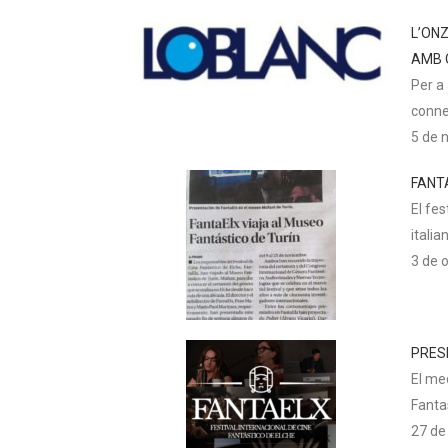
L’ONZ
AMB 
Per a 
connec
5 de 
FANT
El fe
italia
3 de 
PRES
El me
Fantas
27 de