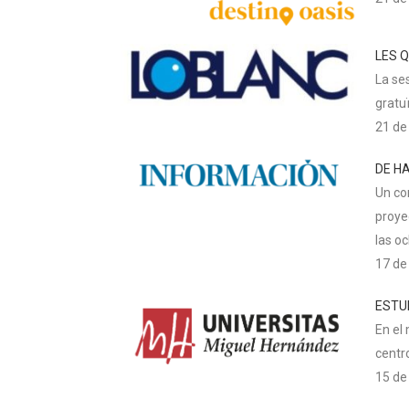
LES Q
La ses
gratu
21 de
DE H
Un co
proye
las oc
17 de
ESTU
En el
centro
15 de