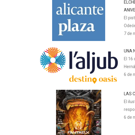
ELCHE
ANIV
El pis
Odeó
7 de 
UNA N
El 16
Herná
6 de 
LAS 
El ilu
respon
6 de 