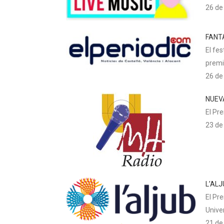
26 de
FANT
El fe
premi
26 de
NUEV
El Pr
23 de
L’AL
El Pr
Unive
21 de