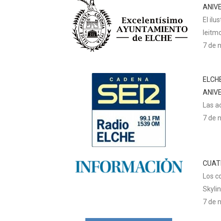
ANIV
El il
leitmo
7 de 
ELCHE
ANIV
Las a
7 de 
CUAT
Los c
Skylin
7 de 