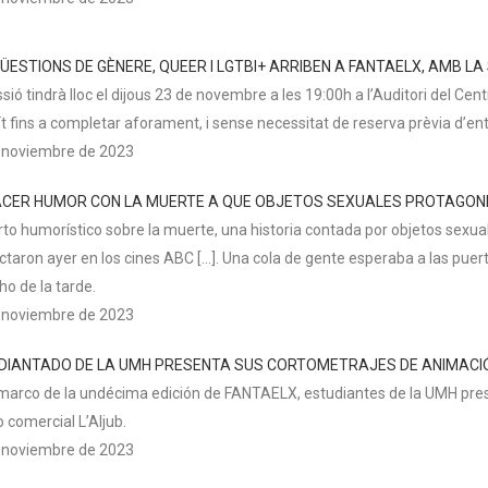
ÜESTIONS DE GÈNERE, QUEER I LGTBI+ ARRIBEN A FANTAELX, AMB L
sió tindrà lloc el dijous 23 de novembre a les 19:00h a l’Auditori del Cen
ït fins a completar aforament, i sense necessitat de reserva prèvia d’en
 noviembre de 2023
ACER HUMOR CON LA MUERTE A QUE OBJETOS SEXUALES PROTAGON
rto humorístico sobre la muerte, una historia contada por objetos sexua
ctaron ayer en los cines ABC […]. Una cola de gente esperaba a las puer
ho de la tarde.
 noviembre de 2023
DIANTADO DE LA UMH PRESENTA SUS CORTOMETRAJES DE ANIMACIÓ
 marco de la undécima edición de FANTAELX, estudiantes de la UMH pres
 comercial L’Aljub.
 noviembre de 2023