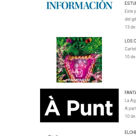
ESTU
Este 
del g
13 de
LOS C
Carte
10 de
FANT
La Age
A part
10 de
ELCHE