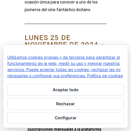
ocasión única para conocer a uno de los
pioneros del cine fantástico ilicitano.
LUNES 25 DE
NOVIEMBRE DE 2024 –
TARDE – CINEMATECA
EDIFICIO VALONA UMH
Utilizamos cookies propias y de terceros para garantizar el
funcionamiento de la web, medir su uso y mejorar nuestros
(PLANTA 3)
servicios. Puede aceptar todas las cookies, rechazar las no
necesarias o configurar sus preferencias.
Política de cookies
ZONA 6.4 DEL CAMPUS DE LA UNIVERSIDAD MIGUEL
HERNÁNDEZ DE ELCHE (VER MAPA)
Aceptar todo
19:00h-20:30h: PRESENTACIÓN +
PROYECCIÓN DE LA PELÍCULA “GAIA”
Rechazar
(2021), DE JACO BOUWER
Configurar
Tras la proyección se regalarán
suscripciones mensuales a la plataforma